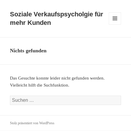
Soziale Verkaufspsycholgie für
mehr Kunden
MENÜ
UND
WIDGETS
Nichts gefunden
Das Gesuchte konnte leider nicht gefunden werden.
Vielleicht hilft die Suchfunktion.
S
u
c
h
Stolz präsentiert von WordPress
e