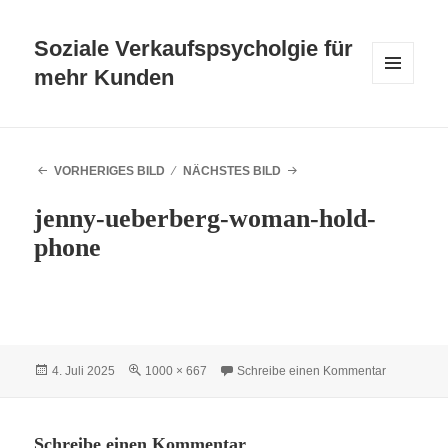
Soziale Verkaufspsycholgie für
mehr Kunden
MENÜ
UND
WIDGETS
VORHERIGES BILD
NÄCHSTES BILD
jenny-ueberberg-woman-hold-
phone
Veröffentlicht
4. Juli 2025
Originalgröße
1000 × 667
Schreibe einen Kommentar
zu jenny-
am
Schreibe einen Kommentar